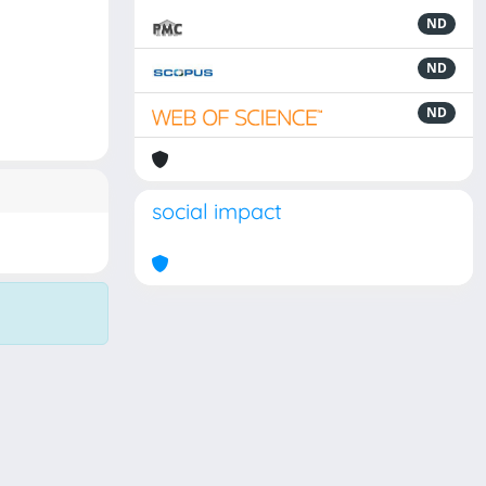
ND
ND
ND
social impact