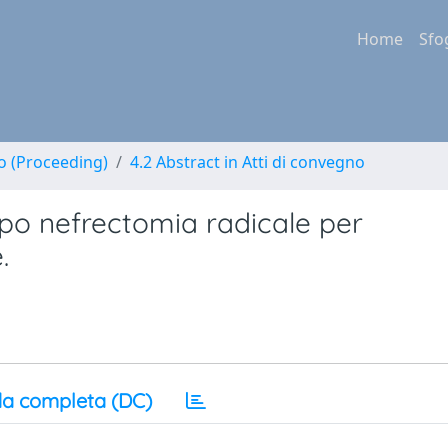
Home
Sfo
no (Proceeding)
4.2 Abstract in Atti di convegno
po nefrectomia radicale per
.
a completa (DC)