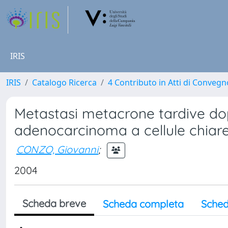
IRIS
IRIS
Catalogo Ricerca
4 Contributo in Atti di Conveg
Metastasi metacrone tardive do
adenocarcinoma a cellule chiare
CONZO, Giovanni
;
2004
Scheda breve
Scheda completa
Sched