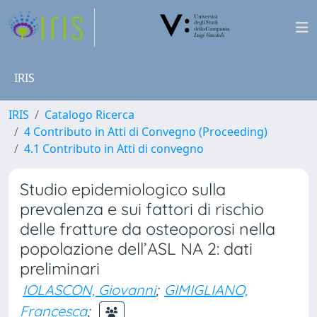
IRIS
IRIS
Catalogo Ricerca
4 Contributo in Atti di Convegno (Proceeding)
4.1 Contributo in Atti di convegno
Studio epidemiologico sulla
prevalenza e sui fattori di rischio
delle fratture da osteoporosi nella
popolazione dell’ASL NA 2: dati
preliminari
IOLASCON, Giovanni
;
GIMIGLIANO,
Francesca
;