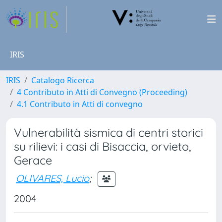
IRIS
IRIS
Catalogo Ricerca
4 Contributo in Atti di Convegno (Proceeding)
4.1 Contributo in Atti di convegno
Vulnerabilità sismica di centri storici
su rilievi: i casi di Bisaccia, orvieto,
Gerace
OLIVARES, Lucio
;
2004