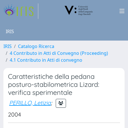
IRIS
IRIS
Catalogo Ricerca
4 Contributo in Atti di Convegno (Proceeding)
4.1 Contributo in Atti di convegno
Caratteristiche della pedana
posturo-stabilometrica Lizard:
verifica sperimentale
PERILLO, Letizia
;
2004