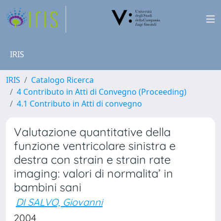
IRIS
IRIS
Catalogo Ricerca
4 Contributo in Atti di Convegno (Proceeding)
4.1 Contributo in Atti di convegno
Valutazione quantitative della
funzione ventricolare sinistra e
destra con strain e strain rate
imaging: valori di normalita’ in
bambini sani
DI SALVO, Giovanni
2004