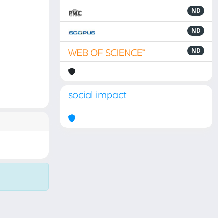
ND
ND
ND
social impact