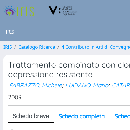
IRIS
IRIS
Catalogo Ricerca
4 Contributo in Atti di Conveg
Trattamento combinato con clor
depressione resistente
FABRAZZO, Michele
;
LUCIANO, Mario
;
CATAP
2009
Scheda breve
Scheda completa
Sched