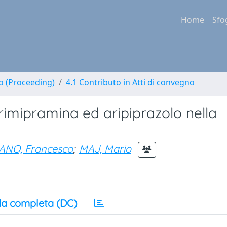
Home
Sfo
no (Proceeding)
4.1 Contributo in Atti di convegno
imipramina ed aripiprazolo nella
ANO, Francesco
;
MAJ, Mario
a completa (DC)