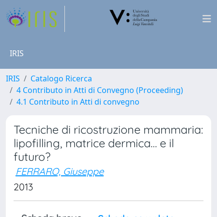
IRIS
IRIS
Catalogo Ricerca
4 Contributo in Atti di Convegno (Proceeding)
4.1 Contributo in Atti di convegno
Tecniche di ricostruzione mammaria:
lipofilling, matrice dermica… e il
futuro?
FERRARO, Giuseppe
2013