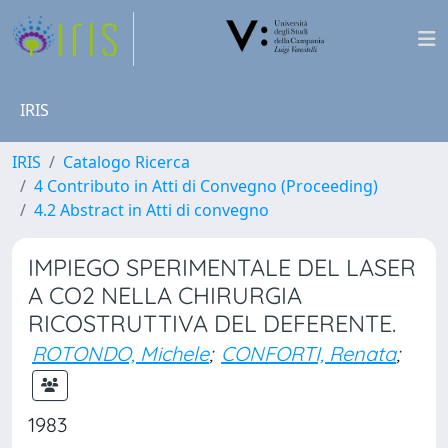
IRIS
IRIS
Catalogo Ricerca
4 Contributo in Atti di Convegno (Proceeding)
4.2 Abstract in Atti di convegno
IMPIEGO SPERIMENTALE DEL LASER
A CO2 NELLA CHIRURGIA
RICOSTRUTTIVA DEL DEFERENTE.
ROTONDO, Michele
;
CONFORTI, Renata
;
1983