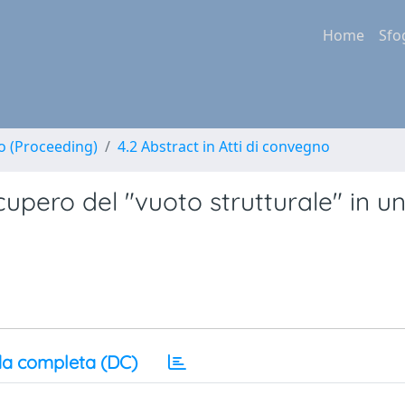
Home
Sfo
no (Proceeding)
4.2 Abstract in Atti di convegno
 recupero del "vuoto strutturale" in u
a completa (DC)