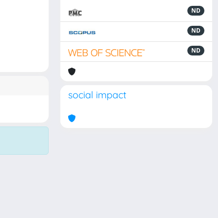
ND
ND
ND
social impact