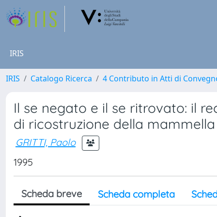
IRIS
IRIS
Catalogo Ricerca
4 Contributo in Atti di Conveg
Il se negato e il se ritrovato: il
di ricostruzione della mammella
GRITTI, Paolo
1995
Scheda breve
Scheda completa
Sched