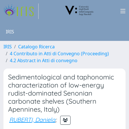
IRIS
IRIS
Catalogo Ricerca
4 Contributo in Atti di Convegno (Proceeding)
4.2 Abstract in Atti di convegno
Sedimentological and taphonomic
characterization of low-energy
rudist-dominated Senonian
carbonate shelves (Southern
Apennines, Italy)
RUBERTI, Daniela
;