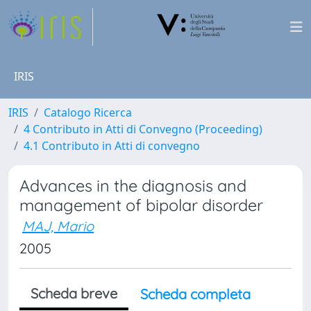
IRIS
IRIS
Catalogo Ricerca
4 Contributo in Atti di Convegno (Proceeding)
4.1 Contributo in Atti di convegno
Advances in the diagnosis and
management of bipolar disorder
MAJ, Mario
2005
Scheda breve
Scheda completa