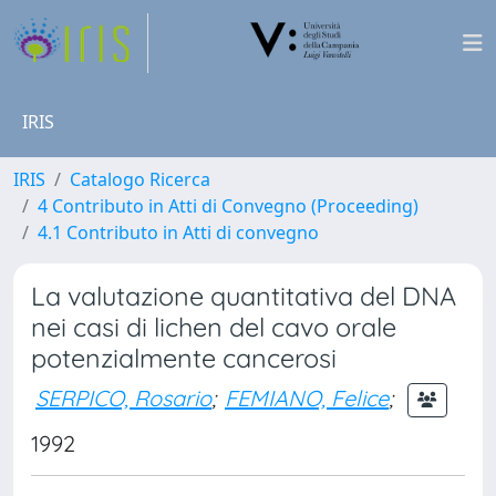
IRIS
IRIS
Catalogo Ricerca
4 Contributo in Atti di Convegno (Proceeding)
4.1 Contributo in Atti di convegno
La valutazione quantitativa del DNA
nei casi di lichen del cavo orale
potenzialmente cancerosi
SERPICO, Rosario
;
FEMIANO, Felice
;
1992