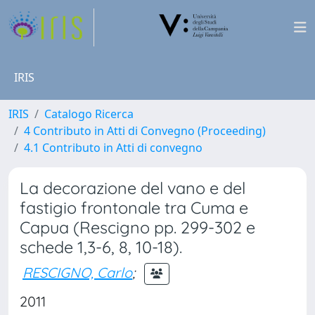
IRIS
IRIS
Catalogo Ricerca
4 Contributo in Atti di Convegno (Proceeding)
4.1 Contributo in Atti di convegno
La decorazione del vano e del
fastigio frontonale tra Cuma e
Capua (Rescigno pp. 299-302 e
schede 1,3-6, 8, 10-18).
RESCIGNO, Carlo
;
2011