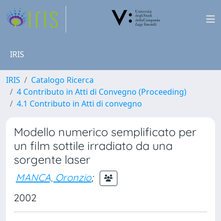
IRIS
IRIS
Catalogo Ricerca
4 Contributo in Atti di Convegno (Proceeding)
4.1 Contributo in Atti di convegno
Modello numerico semplificato per
un film sottile irradiato da una
sorgente laser
MANCA, Oronzio
;
2002