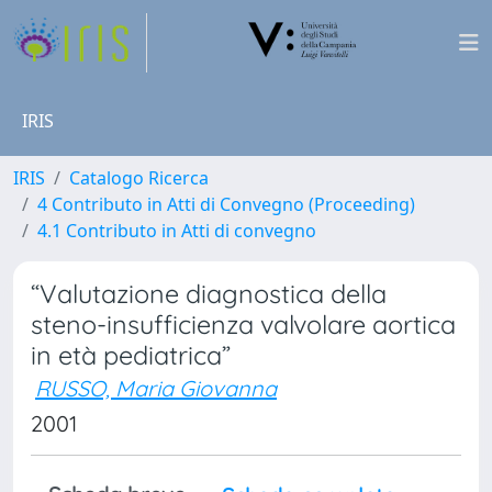
IRIS
IRIS
Catalogo Ricerca
4 Contributo in Atti di Convegno (Proceeding)
4.1 Contributo in Atti di convegno
“Valutazione diagnostica della
steno-insufficienza valvolare aortica
in età pediatrica”
RUSSO, Maria Giovanna
2001