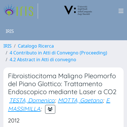
IRIS
IRIS
Catalogo Ricerca
4 Contributo in Atti di Convegno (Proceeding)
4.2 Abstract in Atti di convegno
Fibroistiocitoma Maligno Pleomorfo
del Piano Glottico: Trattamento
Endoscopico mediante Laser a CO2
TESTA, Domenico
;
MOTTA, Gaetano
;
E.
MASSIMILLA
;
2012