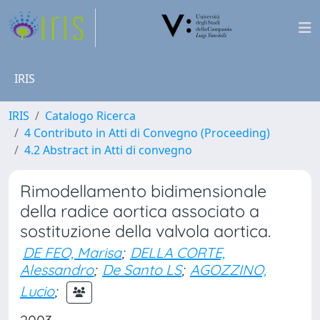
IRIS
IRIS
Catalogo Ricerca
4 Contributo in Atti di Convegno (Proceeding)
4.2 Abstract in Atti di convegno
Rimodellamento bidimensionale
della radice aortica associato a
sostituzione della valvola aortica.
DE FEO, Marisa
;
DELLA CORTE,
Alessandro
;
De Santo LS
;
AGOZZINO,
Lucio
;