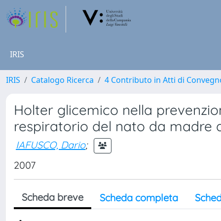
IRIS
IRIS
Catalogo Ricerca
4 Contributo in Atti di Conveg
Holter glicemico nella prevenzion
respiratorio del nato da madre 
IAFUSCO, Dario
;
2007
Scheda breve
Scheda completa
Sched