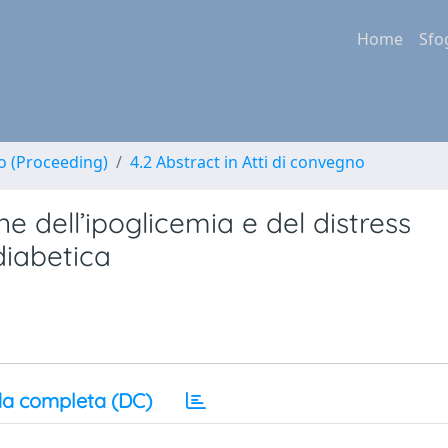
Home
Sfo
no (Proceeding)
4.2 Abstract in Atti di convegno
e dell’ipoglicemia e del distress
diabetica
a completa (DC)