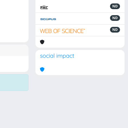
ND
ND
ND
social impact