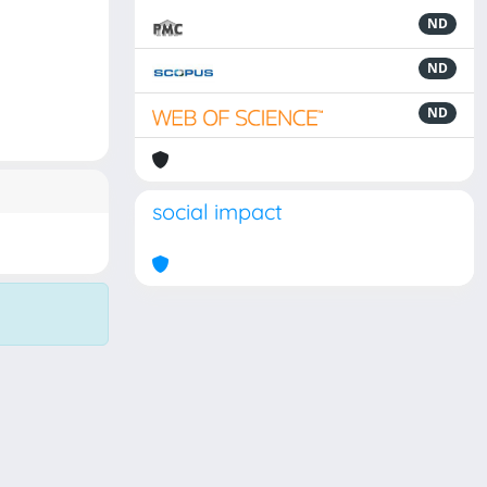
ND
ND
ND
social impact