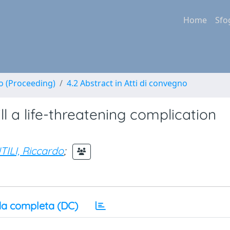
Home
Sfo
no (Proceeding)
4.2 Abstract in Atti di convegno
ll a life-threatening complication
TILI, Riccardo
;
a completa (DC)