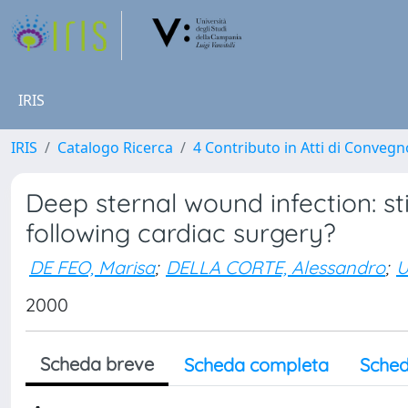
IRIS
IRIS
Catalogo Ricerca
4 Contributo in Atti di Conveg
Deep sternal wound infection: sti
following cardiac surgery?
DE FEO, Marisa
;
DELLA CORTE, Alessandro
;
U
2000
Scheda breve
Scheda completa
Sched