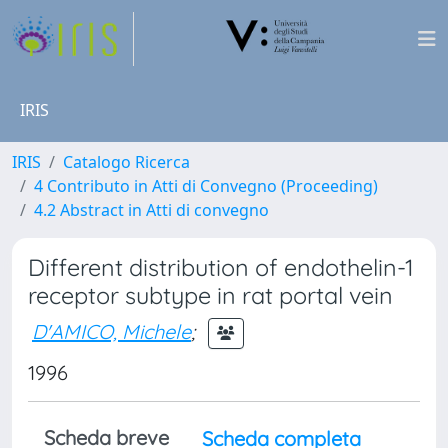
IRIS
IRIS
Catalogo Ricerca
4 Contributo in Atti di Convegno (Proceeding)
4.2 Abstract in Atti di convegno
Different distribution of endothelin-1
receptor subtype in rat portal vein
D'AMICO, Michele
;
1996
Scheda breve
Scheda completa