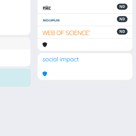
ND
ND
ND
social impact