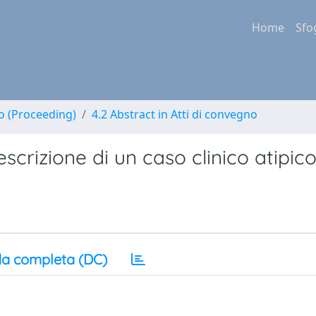
Home
Sfo
no (Proceeding)
4.2 Abstract in Atti di convegno
scrizione di un caso clinico atipic
a completa (DC)