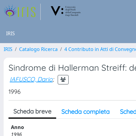
IRIS
IRIS
Catalogo Ricerca
4 Contributo in Atti di Conveg
Sindrome di Hallerman Streiff: de
IAFUSCO, Dario
;
1996
Scheda breve
Scheda completa
Sched
Anno
1996