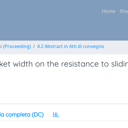
Home
Sfo
no (Proceeding)
4.2 Abstract in Atti di convegno
et width on the resistance to slidi
a completa (DC)