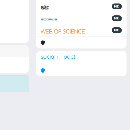
ND
ND
ND
social impact