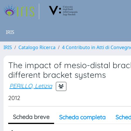
IRIS
IRIS
Catalogo Ricerca
4 Contributo in Atti di Conveg
The impact of mesio-distal brack
different bracket systems
PERILLO, Letizia
2012
Scheda breve
Scheda completa
Sched