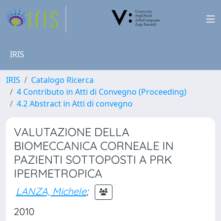
IRIS
IRIS
Catalogo Ricerca
4 Contributo in Atti di Convegno (Proceeding)
4.2 Abstract in Atti di convegno
VALUTAZIONE DELLA
BIOMECCANICA CORNEALE IN
PAZIENTI SOTTOPOSTI A PRK
IPERMETROPICA
LANZA, Michele
;
2010