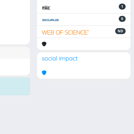
1
0
ND
social impact