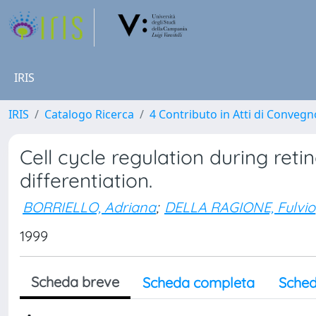
IRIS
IRIS
Catalogo Ricerca
4 Contributo in Atti di Conveg
Cell cycle regulation during ret
differentiation.
BORRIELLO, Adriana
;
DELLA RAGIONE, Fulvio
1999
Scheda breve
Scheda completa
Sched