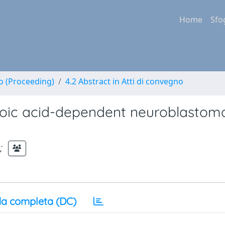
Home
Sfo
no (Proceeding)
4.2 Abstract in Atti di convegno
inoic acid-dependent neuroblastoma
;
a completa (DC)