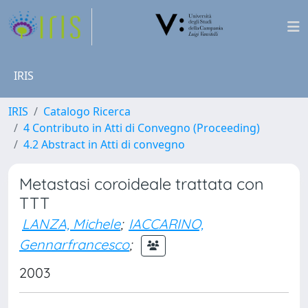
IRIS
IRIS
Catalogo Ricerca
4 Contributo in Atti di Convegno (Proceeding)
4.2 Abstract in Atti di convegno
Metastasi coroideale trattata con
TTT
LANZA, Michele
;
IACCARINO,
Gennarfrancesco
;
2003