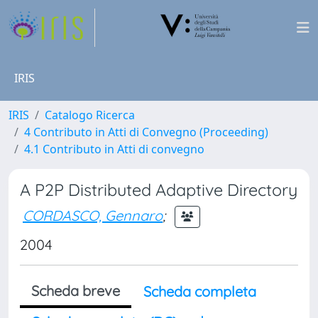
IRIS
IRIS
Catalogo Ricerca
4 Contributo in Atti di Convegno (Proceeding)
4.1 Contributo in Atti di convegno
A P2P Distributed Adaptive Directory
CORDASCO, Gennaro
;
2004
Scheda breve
Scheda completa