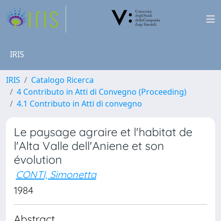
IRIS
IRIS
Catalogo Ricerca
4 Contributo in Atti di Convegno (Proceeding)
4.1 Contributo in Atti di convegno
Le paysage agraire et l'habitat de
l'Alta Valle dell'Aniene et son
évolution
CONTI, Simonetta
1984
Abstract