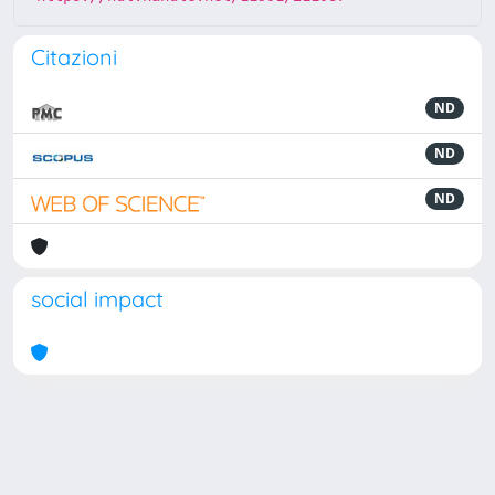
Citazioni
ND
ND
ND
social impact
Powered by
IRIS
-
about IRIS
-