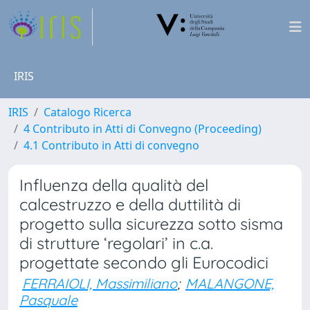
IRIS
IRIS
Catalogo Ricerca
4 Contributo in Atti di Convegno (Proceeding)
4.1 Contributo in Atti di convegno
Influenza della qualità del
calcestruzzo e della duttilità di
progetto sulla sicurezza sotto sisma
di strutture ‘regolari’ in c.a.
progettate secondo gli Eurocodici
FERRAIOLI, Massimiliano
;
MALANGONE,
Pasquale