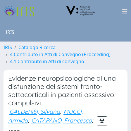
IRIS
IRIS
Catalogo Ricerca
4 Contributo in Atti di Convegno (Proceeding)
4.1 Contributo in Atti di convegno
Evidenze neuropsicologiche di una
disfunzione dei sistemi fronto-
sottocorticali in pazienti ossessivo-
compulsivi
GALDERISI, Silvana
;
MUCCI,
Armida
;
CATAPANO, Francesco
;