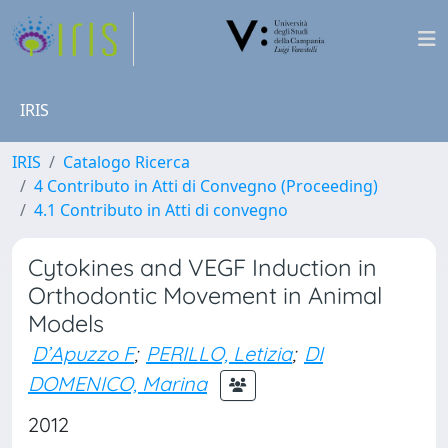
IRIS
IRIS
Catalogo Ricerca
4 Contributo in Atti di Convegno (Proceeding)
4.1 Contributo in Atti di convegno
Cytokines and VEGF Induction in
Orthodontic Movement in Animal
Models
D’Apuzzo F
;
PERILLO, Letizia
;
DI
DOMENICO, Marina
2012