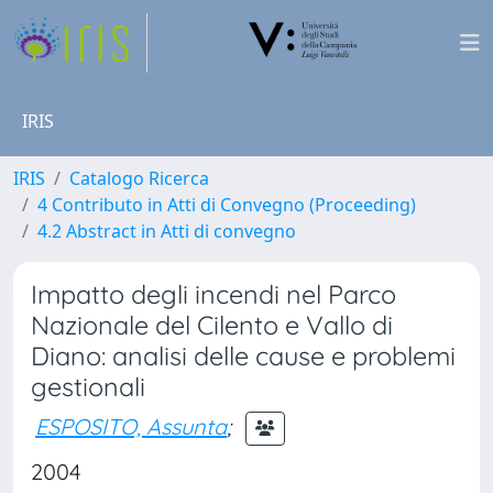
IRIS
IRIS
Catalogo Ricerca
4 Contributo in Atti di Convegno (Proceeding)
4.2 Abstract in Atti di convegno
Impatto degli incendi nel Parco
Nazionale del Cilento e Vallo di
Diano: analisi delle cause e problemi
gestionali
ESPOSITO, Assunta
;
2004