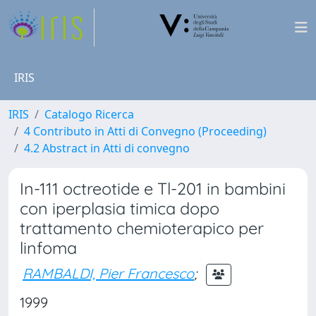
IRIS
IRIS
Catalogo Ricerca
4 Contributo in Atti di Convegno (Proceeding)
4.2 Abstract in Atti di convegno
In-111 octreotide e Tl-201 in bambini
con iperplasia timica dopo
trattamento chemioterapico per
linfoma
RAMBALDI, Pier Francesco
;
1999