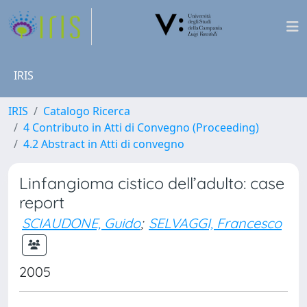
IRIS
IRIS
Catalogo Ricerca
4 Contributo in Atti di Convegno (Proceeding)
4.2 Abstract in Atti di convegno
Linfangioma cistico dell’adulto: case
report
SCIAUDONE, Guido
;
SELVAGGI, Francesco
2005