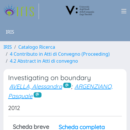
IRIS
IRIS
Catalogo Ricerca
4 Contributo in Atti di Convegno (Proceeding)
4.2 Abstract in Atti di convegno
Investigating on boundary
AVELLA, Alessandra
;
ARGENZIANO,
Pasquale
2012
Scheda breve
Scheda completa