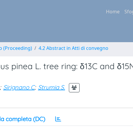
Home
Sfo
no (Proceeding)
4.2 Abstract in Atti di convegno
nus pinea L. tree ring: δ13C and δ15
;
Sirignano C
;
Strumia S.
a completa (DC)