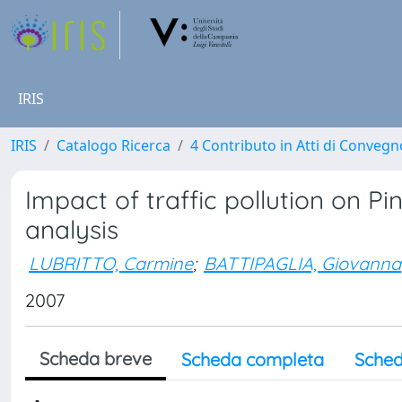
IRIS
IRIS
Catalogo Ricerca
4 Contributo in Atti di Conveg
Impact of traffic pollution on Pi
analysis
LUBRITTO, Carmine
;
BATTIPAGLIA, Giovanna
2007
Scheda breve
Scheda completa
Sched