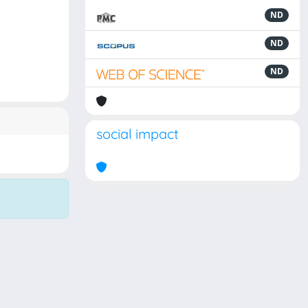
ND
ND
ND
social impact