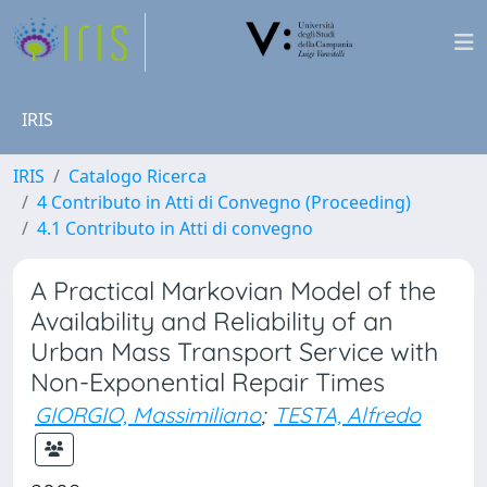
IRIS
IRIS
Catalogo Ricerca
4 Contributo in Atti di Convegno (Proceeding)
4.1 Contributo in Atti di convegno
A Practical Markovian Model of the
Availability and Reliability of an
Urban Mass Transport Service with
Non-Exponential Repair Times
GIORGIO, Massimiliano
;
TESTA, Alfredo