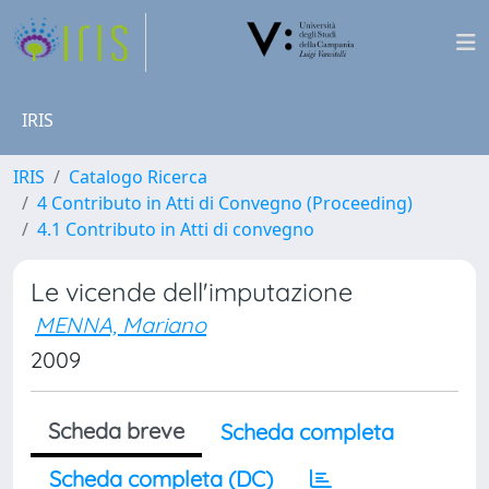
IRIS
IRIS
Catalogo Ricerca
4 Contributo in Atti di Convegno (Proceeding)
4.1 Contributo in Atti di convegno
Le vicende dell'imputazione
MENNA, Mariano
2009
Scheda breve
Scheda completa
Scheda completa (DC)