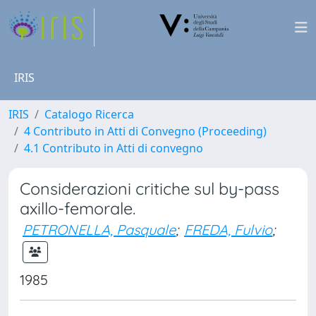
IRIS
IRIS
Catalogo Ricerca
4 Contributo in Atti di Convegno (Proceeding)
4.1 Contributo in Atti di convegno
Considerazioni critiche sul by-pass
axillo-femorale.
PETRONELLA, Pasquale
;
FREDA, Fulvio
;
1985