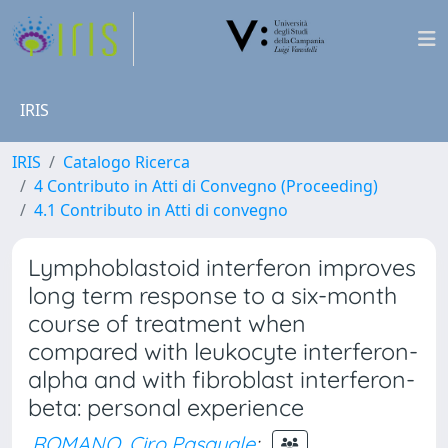
IRIS
IRIS
Catalogo Ricerca
4 Contributo in Atti di Convegno (Proceeding)
4.1 Contributo in Atti di convegno
Lymphoblastoid interferon improves
long term response to a six-month
course of treatment when
compared with leukocyte interferon-
alpha and with fibroblast interferon-
beta: personal experience
ROMANO, Ciro Pasquale
;