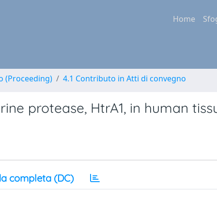
Home
Sfo
no (Proceeding)
4.1 Contributo in Atti di convegno
erine protease, HtrA1, in human tiss
a completa (DC)