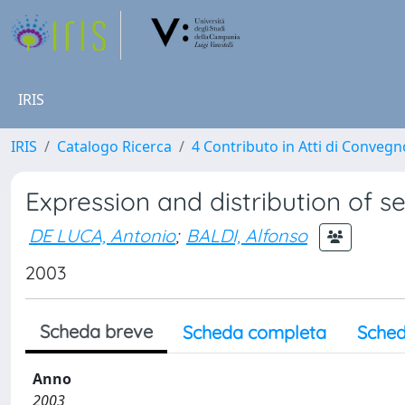
IRIS
IRIS
Catalogo Ricerca
4 Contributo in Atti di Conveg
Expression and distribution of s
DE LUCA, Antonio
;
BALDI, Alfonso
2003
Scheda breve
Scheda completa
Sched
Anno
2003