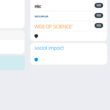
ND
ND
ND
social impact