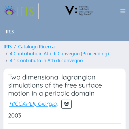
IRIS
IRIS
Catalogo Ricerca
4 Contributo in Atti di Convegno (Proceeding)
4.1 Contributo in Atti di convegno
Two dimensional lagrangian
simulations of the free surface
motion in a periodic domain
RICCARDI, Giorgio
;
2003