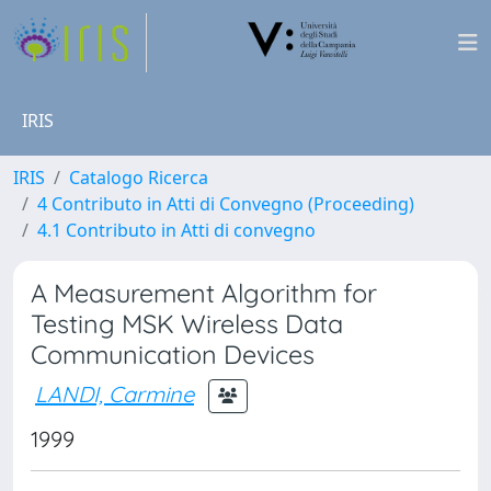
IRIS
IRIS
Catalogo Ricerca
4 Contributo in Atti di Convegno (Proceeding)
4.1 Contributo in Atti di convegno
A Measurement Algorithm for
Testing MSK Wireless Data
Communication Devices
LANDI, Carmine
1999