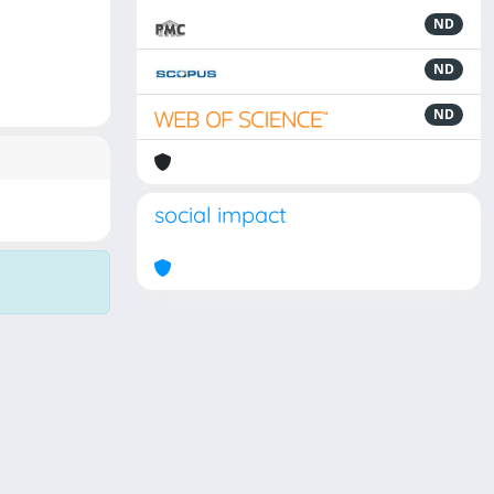
ND
ND
ND
social impact