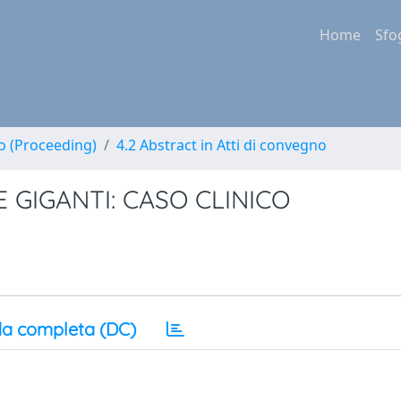
Home
Sfo
no (Proceeding)
4.2 Abstract in Atti di convegno
 GIGANTI: CASO CLINICO
a completa (DC)