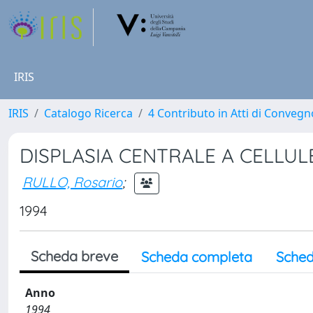
IRIS
IRIS
Catalogo Ricerca
4 Contributo in Atti di Conveg
DISPLASIA CENTRALE A CELLULE
RULLO, Rosario
;
1994
Scheda breve
Scheda completa
Sched
Anno
1994