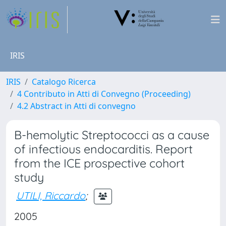
IRIS
IRIS
Catalogo Ricerca
4 Contributo in Atti di Convegno (Proceeding)
4.2 Abstract in Atti di convegno
B-hemolytic Streptococci as a cause
of infectious endocarditis. Report
from the ICE prospective cohort
study
UTILI, Riccardo
;
2005