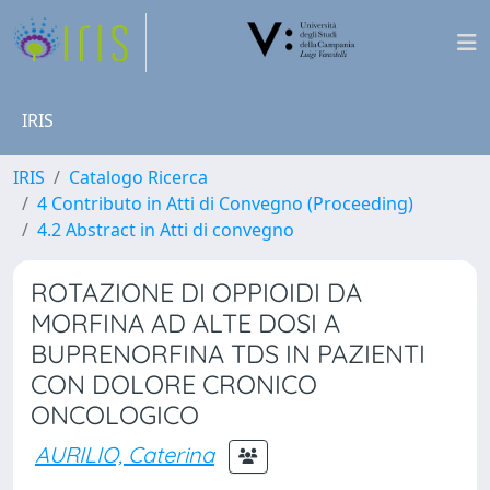
IRIS
IRIS
Catalogo Ricerca
4 Contributo in Atti di Convegno (Proceeding)
4.2 Abstract in Atti di convegno
ROTAZIONE DI OPPIOIDI DA
MORFINA AD ALTE DOSI A
BUPRENORFINA TDS IN PAZIENTI
CON DOLORE CRONICO
ONCOLOGICO
AURILIO, Caterina