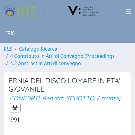
IRIS
IRIS
Catalogo Ricerca
4 Contributo in Atti di Convegno (Proceeding)
4.2 Abstract in Atti di convegno
ERNIA DEL DISCO LOMARE IN ETA'
GIOVANILE
CONFORTI, Renata
;
SCUOTTO, Assunta
;
1991