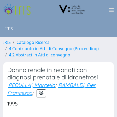
IRIS
IRIS
Catalogo Ricerca
4 Contributo in Atti di Convegno (Proceeding)
4.2 Abstract in Atti di convegno
Danno renale in neonati con
diagnosi prenatale di idronefrosi
PEDULLA', Marcella
;
RAMBALDI, Pier
Francesco
;
1995