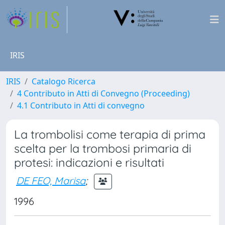
IRIS
IRIS
Catalogo Ricerca
4 Contributo in Atti di Convegno (Proceeding)
4.1 Contributo in Atti di convegno
La trombolisi come terapia di prima
scelta per la trombosi primaria di
protesi: indicazioni e risultati
DE FEO, Marisa
;
1996