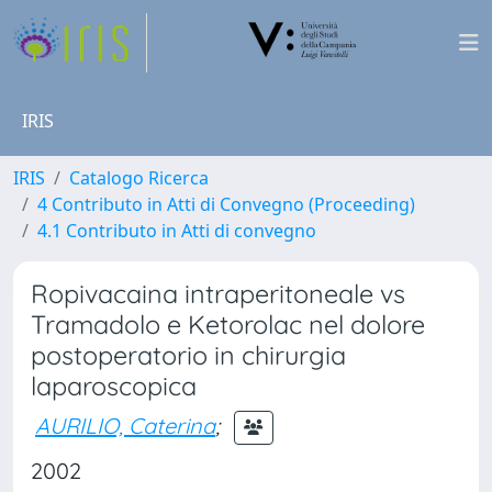
IRIS
IRIS
Catalogo Ricerca
4 Contributo in Atti di Convegno (Proceeding)
4.1 Contributo in Atti di convegno
Ropivacaina intraperitoneale vs
Tramadolo e Ketorolac nel dolore
postoperatorio in chirurgia
laparoscopica
AURILIO, Caterina
;
2002