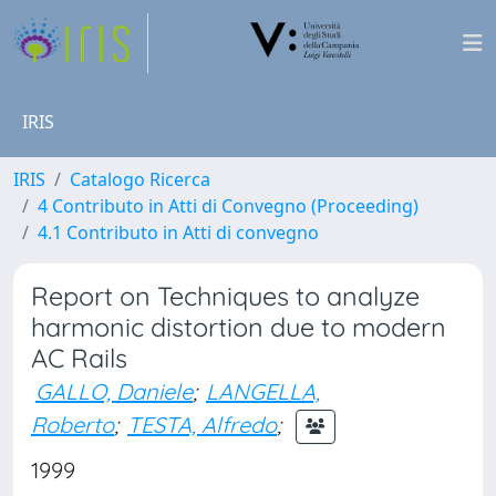
IRIS
IRIS
Catalogo Ricerca
4 Contributo in Atti di Convegno (Proceeding)
4.1 Contributo in Atti di convegno
Report on Techniques to analyze
harmonic distortion due to modern
AC Rails
GALLO, Daniele
;
LANGELLA,
Roberto
;
TESTA, Alfredo
;
1999